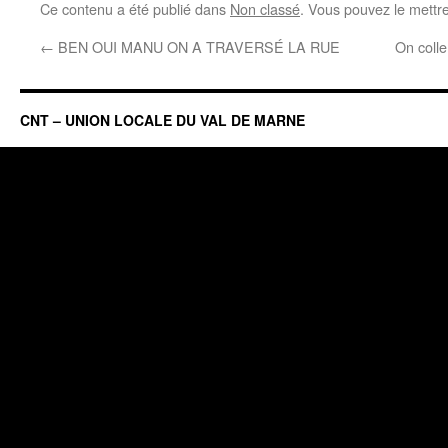
Ce contenu a été publié dans
Non classé
. Vous pouvez le mettr
←
BEN OUI MANU ON A TRAVERSÉ LA RUE
On colle
CNT – UNION LOCALE DU VAL DE MARNE