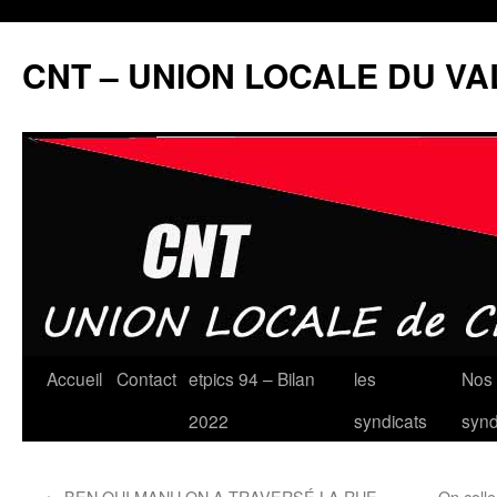
Aller
au
CNT – UNION LOCALE DU V
contenu
Accueil
Contact
etpics 94 – Bilan
les
Nos 
2022
syndicats
synd
←
BEN OUI MANU ON A TRAVERSÉ LA RUE
On colle