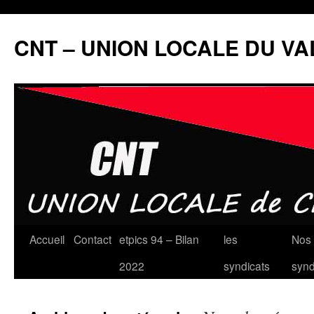
Aller
au
CNT – UNION LOCALE DU V
contenu
Accueil
Contact
etpics 94 – Bilan
les
Nos 
2022
syndicats
synd