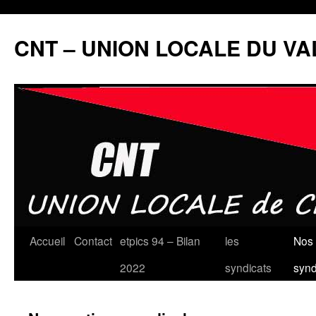
Aller
au
CNT – UNION LOCALE DU V
contenu
Accueil
Contact
etpics 94 – Bilan
les
Nos 
2022
syndicats
synd